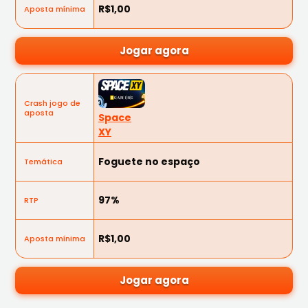
R$1,00
Jogar agora
Space
XY
Foguete no espaço
97%
R$1,00
Jogar agora