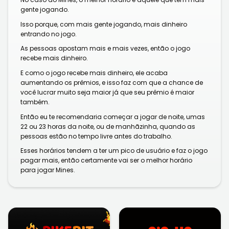
gente jogando.
Isso porque, com mais gente jogando, mais dinheiro
entrando no jogo.
As pessoas apostam mais e mais vezes, então o jogo
recebe mais dinheiro.
E como o jogo recebe mais dinheiro, ele acaba
aumentando os prêmios, e isso faz com que a chance de
você lucrar muito seja maior já que seu prêmio é maior
também.
Então eu te recomendaria começar a jogar de noite, umas
22 ou 23 horas da noite, ou de manhãzinha, quando as
pessoas estão no tempo livre antes do trabalho.
Esses horários tendem a ter um pico de usuário e faz o jogo
pagar mais, então certamente vai ser o melhor horário
para jogar Mines.