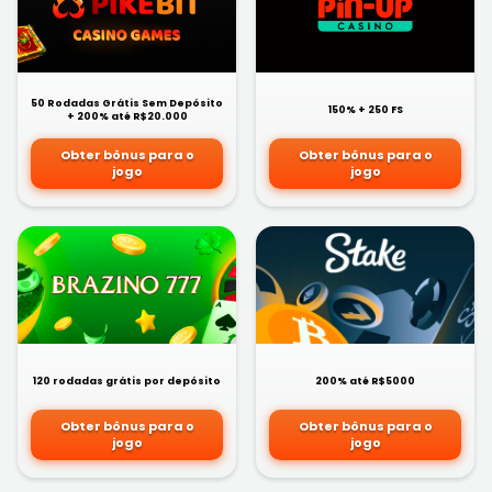
50 Rodadas Grátis Sem Depósito
150% + 250 FS
+ 200% até R$20.000
Obter bônus para o
Obter bônus para o
jogo
jogo
120 rodadas grátis por depósito
200% até R$5000
Obter bônus para o
Obter bônus para o
jogo
jogo