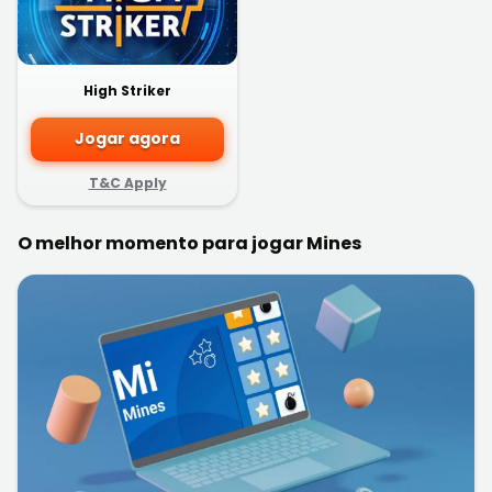
High Striker
Jogar agora
T&C Apply
O melhor momento para jogar Mines