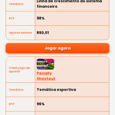
Linha de crescimento do sistema
financeiro
98%
R$0,01
Jogar agora
Penalty
Shootout
Temática esportiva
96%