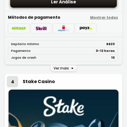
Ler Análise
Métodos de pagamento
Mostrar todos
Depósito mínimo
R$20
Pagamento
0-12 horas
Jogos de crash
10
Ver mais
Provavelmente, você já se perguntou o que é Brazino 777?! Este
é um renomado casino online que transcende a simples
Stake Casino
4
prática de jogo, imergindo os jogadores em um universo de
adrenalina e emoção. Aliás, no epicentro dessa jornada de
entretenimento, destacam-se os envolventes “crash games”.
Estes não são apenas jogos de azar; são experimentos
emocionantes que desafiam os limites da sorte.
Provedores de Jogos
Mostrar todos