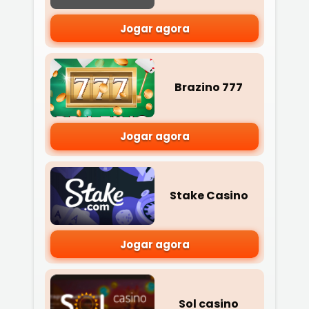
Jogar agora
Brazino 777
Jogar agora
Stake Casino
Jogar agora
Sol casino