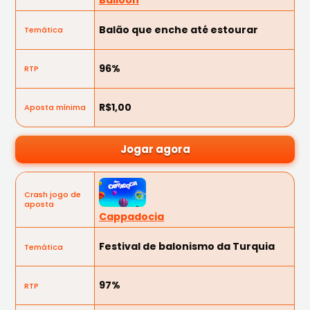
Balão que enche até estourar
96%
R$1,00
Jogar agora
Cappadocia
Festival de balonismo da Turquia
97%