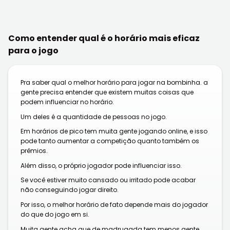
Como entender qual é o horário mais eficaz
para o jogo
Pra saber qual o melhor horário para jogar na bombinha. a
gente precisa entender que existem muitas coisas que
podem influenciar no horário.
Um deles é a quantidade de pessoas no jogo.
Em horários de pico tem muita gente jogando online, e isso
pode tanto aumentar a competição quanto também os
prêmios.
Além disso, o próprio jogador pode influenciar isso.
Se você estiver muito cansado ou irritado pode acabar
não conseguindo jogar direito.
Por isso, o melhor horário de fato depende mais do jogador
do que do jogo em si.
Muita gente acha que de madrugada tem menos gente