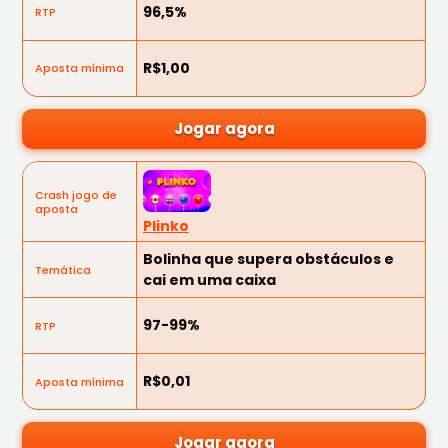
96,5%
R$1,00
Jogar agora
Plinko
Bolinha que supera obstáculos e
cai em uma caixa
97-99%
R$0,01
Jogar agora