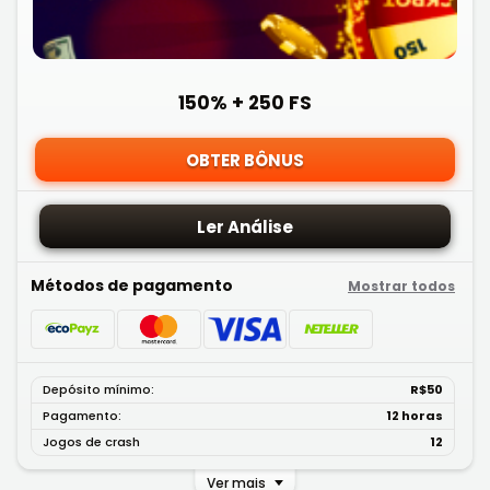
Opções de idioma
Website:
Português
150% + 250 FS
Apoio ao cliente:
Inglês
OBTER BÔNUS
Ler Análise
Métodos de pagamento
Mostrar todos
Depósito mínimo:
R$50
Pagamento:
12 horas
Jogos de crash
12
Ver mais