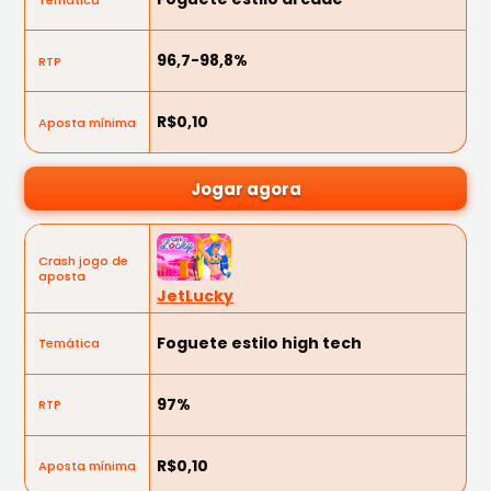
96,7-98,8%
R$0,10
Jogar agora
JetLucky
Foguete estilo high tech
97%
R$0,10