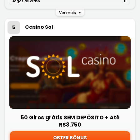
Jogos de crash
11
Ver mais
Resumo
Com origens sérvias e tendo chegado ao mercado pela
Casino Sol
5
primeira vez em 2017, o Stake Casino se destaca como um
dos principais nomes a serem procurados quando se trata
de jogos de cassino e apostas online. Este cassino Bitcoin-
friendly está entre os melhores e mais respeitáveis da
indústria atualmente.
Provedores de Jogos
Mostrar todos
Opções de idioma
Website:
Português
50 Giros grátis SEM DEPÓSITO + Até
Apoio ao cliente:
Português
R$3.750
OBTER BÔNUS