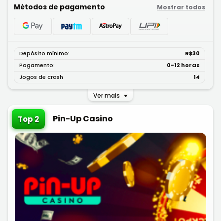
Métodos de pagamento
Mostrar todos
Depósito mínimo:
R$30
Pagamento:
0-12 horas
Jogos de crash
14
Ver mais
Resumo
O inovador Pikebit é um cassino disponível na internet que
Pin-Up Casino
Top 2
prioriza a diversão e a segurança dos jogadores. Recém-
chegado no Brasil, o site traz uma variedade enorme de jogos
e bônus que podem ser facilmente encontrados na sua
página. Por lá você também vai encontrar vantagens como
bônus e rodadas gratuitas além de torneios sem pré-
requisitos de participação!
Provedores de Jogos
Mostrar todos