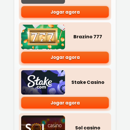
Jogar agora
Brazino 777
Jogar agora
Stake Casino
Jogar agora
Sol casino