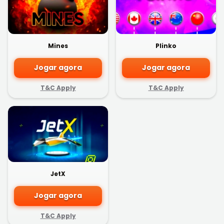
Mines
Plinko
Jogar agora
Jogar agora
T&C Apply
T&C Apply
JetX
Jogar agora
T&C Apply