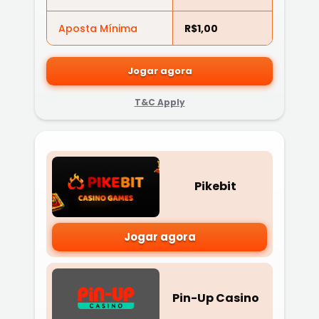
Aposta Mínima
R$1,00
Como Jogar
Jogar agora
Estratégias e Dicas
T&C Apply
Pikebit
Jogar agora
Pin-Up Casino