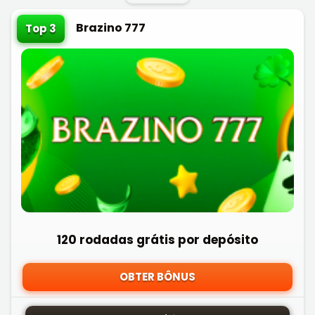
Resumo
O design e a constante atualização do portfólio são os
Brazino 777
Top 3
principais atrativos do Pin-Up. Todos os jogos de crash e
bônus deste cassino podem ser encontrados na página do
site, que apresenta uma interface amigável e fácil acesso
aos bônus e promoções para iniciantes.
Provedores de Jogos
Mostrar todos
Opções de idioma
Website:
Português
Apoio ao cliente:
Português
120 rodadas grátis por depósito
OBTER BÔNUS