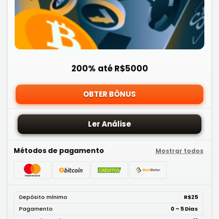
Opções de idioma
Website:
Português
Apoio ao cliente:
Português
200% até R$5000
OBTER BÔNUS
Ler Análise
Métodos de pagamento
Mostrar todos
Depósito mínimo
R$25
Pagamento
0 – 5 Dias