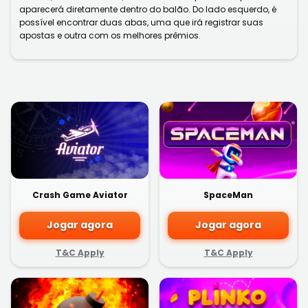
aparecerá diretamente dentro do balão. Do lado esquerdo, é
possível encontrar duas abas, uma que irá registrar suas
apostas e outra com os melhores prêmios.
Crash Game Aviator
SpaceMan
Jogar agora
Jogar agora
T&C Apply
T&C Apply