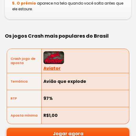
5. O prêmio
aparece na tela quando você solta antes que
ele estoure.
Os jogos Crash mais populares do Brasil
Aviator
Avião que explode
97%
R$1,00
Jogar agora