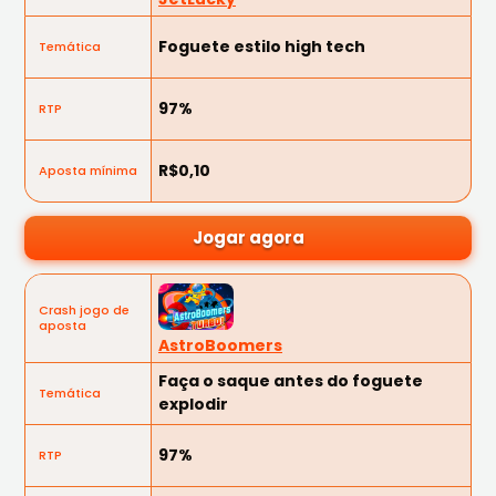
Foguete estilo high tech
97%
R$0,10
Jogar agora
AstroBoomers
Faça o saque antes do foguete
explodir
97%