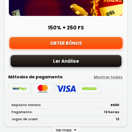
Opções de idioma
Website:
Português
150% + 250 FS
Apoio ao cliente:
Inglês
OBTER BÔNUS
Ler Análise
Métodos de pagamento
Mostrar todos
Depósito mínimo:
R$50
Pagamento:
12 horas
Jogos de crash
12
Ver mais