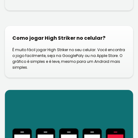
Como jogar High Striker no celular?
É muito fácil jogar High Striker no seu celular. Você encontra
o jogo facilmente, seja na GooglePaly ou na Apple Store. O
gráfico é simples e é leve, mesmo para um Android mais
simples.