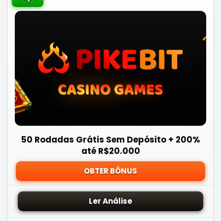
50 Rodadas Grátis Sem Depósito + 200%
até R$20.000
OBTER BÔNUS
Ler Análise