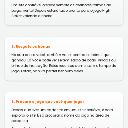
Um site confiável oferece sempre as melhores formas de
pagamento! Depois estará tudo pronto para o jogo High
Striker valendo dinheiro.
5. Resgate os bônus
Na sua conta você também vai encontrar os bônus que
ganhou. Lá você pode ver se tem saldo de boas-vindas ou
brinde de indicação. Estes recursos aumentam o tempo de
jogo. Então, não vá perder nenhum deles.
6. Procure o jogo que você quer jogar
Depois que tiver um cadastro em um site confiável, é hora
explorar o site! É só procurar o nome do jogo na área de
pesquisa.