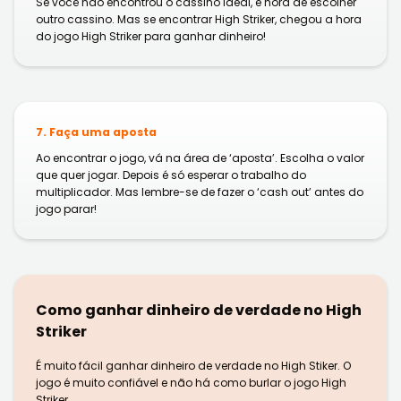
Se você não encontrou o cassino ideal, é hora de escolher
outro cassino. Mas se encontrar High Striker, chegou a hora
do jogo High Striker para ganhar dinheiro!
7. Faça uma aposta
Ao encontrar o jogo, vá na área de ‘aposta’. Escolha o valor
que quer jogar. Depois é só esperar o trabalho do
multiplicador. Mas lembre-se de fazer o ‘cash out’ antes do
jogo parar!
Como ganhar dinheiro de verdade no High
Striker
É muito fácil ganhar dinheiro de verdade no High Stiker. O
jogo é muito confiável e não há como burlar o jogo High
Striker.