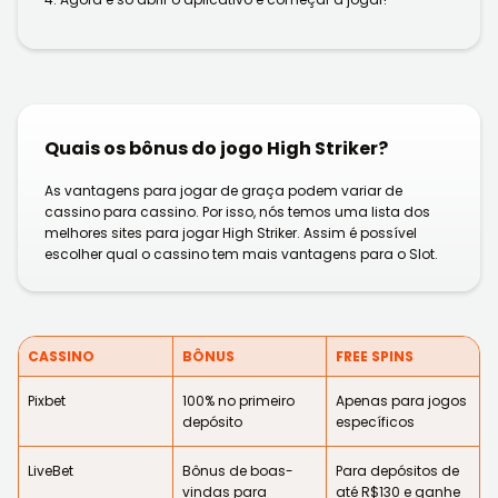
Quais os bônus do jogo High Striker?
As vantagens para jogar de graça podem variar de
cassino para cassino. Por isso, nós temos uma lista dos
melhores sites para jogar High Striker. Assim é possível
escolher qual o cassino tem mais vantagens para o Slot.
CASSINO
BÔNUS
FREE SPINS
Pixbet
100% no primeiro
Apenas para jogos
depósito
específicos
LiveBet
Bônus de boas-
Para depósitos de
vindas para
até R$130 e ganhe