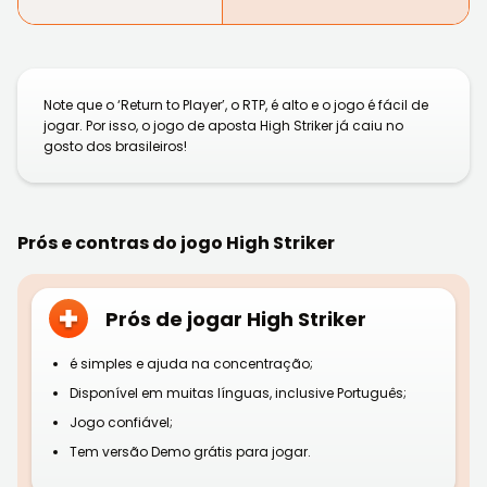
Note que o ‘Return to Player’, o RTP, é alto e o jogo é fácil de
jogar. Por isso, o jogo de aposta High Striker já caiu no
gosto dos brasileiros!
Prós e contras do jogo High Striker
Prós de jogar High Striker
é simples e ajuda na concentração;
Disponível em muitas línguas, inclusive Português;
Jogo confiável;
Tem versão Demo grátis para jogar.