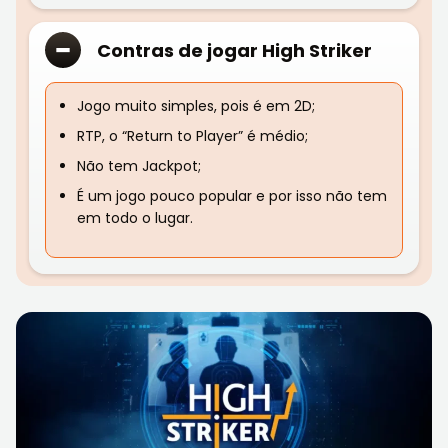
Contras de jogar High Striker
Jogo muito simples, pois é em 2D;
RTP, o “Return to Player” é médio;
Não tem Jackpot;
É um jogo pouco popular e por isso não tem
em todo o lugar.