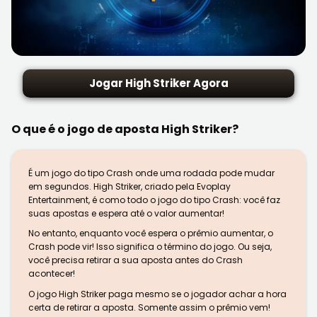
Jogar High Striker Agora
O que é o jogo de aposta High Striker?
É um jogo do tipo Crash onde uma rodada pode mudar
em segundos. High Striker, criado pela Evoplay
Entertainment, é como todo o jogo do tipo Crash: você faz
suas apostas e espera até o valor aumentar!
No entanto, enquanto você espera o prêmio aumentar, o
Crash pode vir! Isso significa o término do jogo. Ou seja,
você precisa retirar a sua aposta antes do Crash
acontecer!
O jogo High Striker paga mesmo se o jogador achar a hora
certa de retirar a aposta. Somente assim o prêmio vem!