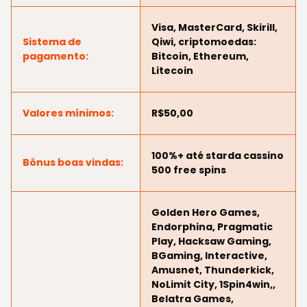
Visa, MasterCard, Skirill,
Sistema de
Qiwi, criptomoedas:
pagamento:
Bitcoin, Ethereum,
Litecoin
Valores mínimos:
R$50,00
100%+ até starda cassino
Bônus boas vindas:
500 free spins
Golden Hero Games,
Endorphina, Pragmatic
Play, Hacksaw Gaming,
BGaming, Interactive,
Amusnet, Thunderkick,
NoLimit City, 1Spin4win,,
Belatra Games,