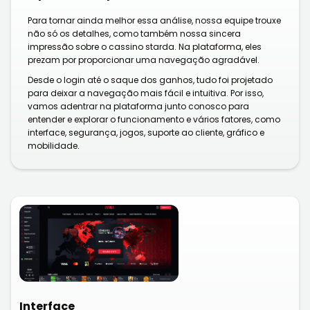
Para tornar ainda melhor essa análise, nossa equipe trouxe
não só os detalhes, como também nossa sincera
impressão sobre o cassino starda. Na plataforma, eles
prezam por proporcionar uma navegação agradável.
Desde o login até o saque dos ganhos, tudo foi projetado
para deixar a navegação mais fácil e intuitiva. Por isso,
vamos adentrar na plataforma junto conosco para
entender e explorar o funcionamento e vários fatores, como
interface, segurança, jogos, suporte ao cliente, gráfico e
mobilidade.
Interface