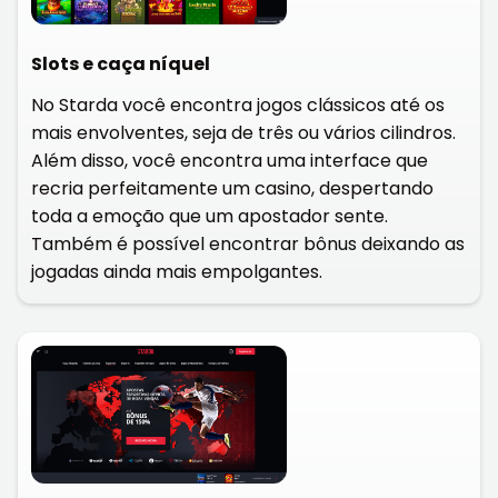
Slots e caça níquel
No Starda você encontra jogos clássicos até os
mais envolventes, seja de três ou vários cilindros.
Além disso, você encontra uma interface que
recria perfeitamente um casino, despertando
toda a emoção que um apostador sente.
Também é possível encontrar bônus deixando as
jogadas ainda mais empolgantes.