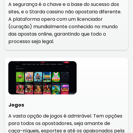
A segurança é a chave e a base do sucesso dos
sites, e o Starda cassino não apostaria diferente.
A plataforma opera com um licenciador
(curação) mundialmente conhecido no mundo
das apostas online, garantindo que todo o
processo seja legal.
Jogos
A vasta opção de jogos é admirável. Tem opções
para todos os apostadores, seja amante de
caça-níqueis, esportes e até os apaixonados pela