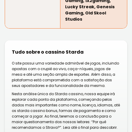
Gaming, 1X2gaming,
Lucky Streak, Genesis
Gaming, Old Skool
Studios
Tudo sobre o cassino Starda
O site possui uma variedade admirável de jogos, incluindo
apostas com o crupiê ao vivo, caça-níqueis, jogos de
mesa e até uma seção ampla de esportes. Além disso, a
plataforma está comprometida com a satisfação dos
seus apostadores e da funcionalidade da mesma.
Nesta análise única do Starda cassino, nossa equipe irá
explorar cada ponto da plataforma, começando pelos
dados mais importantes como nome, licença, idiomas, até
os starda cassino bonus, formas de pagamento e como
começar a jogar. Ao final, teremos a conclusão para o
maior questionamento dos nossos leitores: “Por quê
recomendamos o Strava?”. Leia até o final para descobrir.