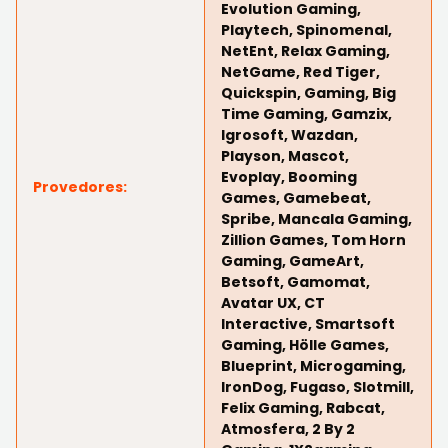
Evolution Gaming,
Playtech, Spinomenal,
NetEnt, Relax Gaming,
NetGame, Red Tiger,
Quickspin, Gaming, Big
Time Gaming, Gamzix,
Igrosoft, Wazdan,
Playson, Mascot,
Evoplay, Booming
Provedores:
Games, Gamebeat,
Spribe, Mancala Gaming,
Zillion Games, Tom Horn
Gaming, GameArt,
Betsoft, Gamomat,
Avatar UX, CT
Interactive, Smartsoft
Gaming, Hölle Games,
Blueprint, Microgaming,
IronDog, Fugaso, Slotmill,
Felix Gaming, Rabcat,
Atmosfera, 2 By 2