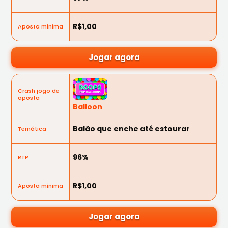
R$1,00
Jogar agora
Balloon
Balão que enche até estourar
96%
R$1,00
Jogar agora