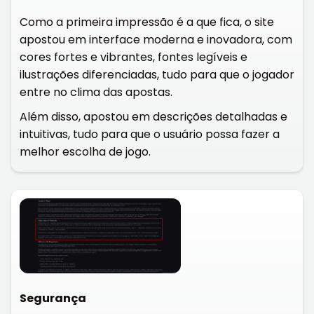
Como a primeira impressão é a que fica, o site
apostou em interface moderna e inovadora, com
cores fortes e vibrantes, fontes legíveis e
ilustrações diferenciadas, tudo para que o jogador
entre no clima das apostas.
Além disso, apostou em descrições detalhadas e
intuitivas, tudo para que o usuário possa fazer a
melhor escolha de jogo.
Segurança