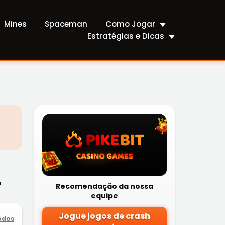
Mines
Spaceman
Como Jogar
Estratégias e Dicas
4
Recomendação da nossa
equipe
Jogue jogos de crash
odos