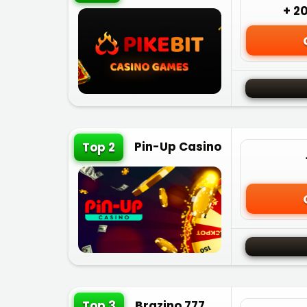
+ 2
Resumo
Pin-Up Casino
Top 2
O inovador Pikebit é um cassino disponível na intern
segurança dos jogadores. Recém-chegado no Brasi
enorme de jogos e bônus que podem ser facilment
Por lá você também vai encontrar vantagens como
além de torneios sem pré-requisitos de participaçã
Resumo
Brazino 777
Top 3