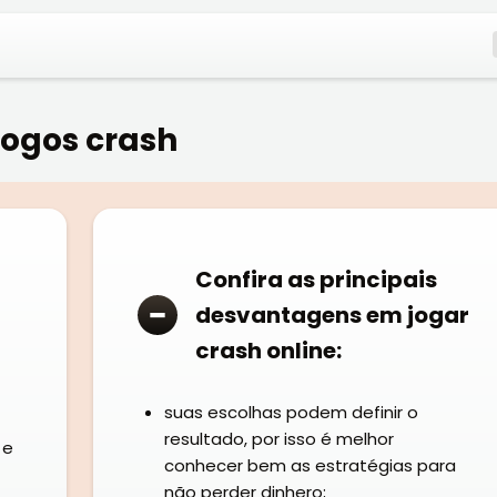
Mostrar t
Jogos
a completa de opções de
jogos com dealer ao vivo e
eleção de milhares de jogos de
Opções de idioma
 jogos crash
Website:
Portug
Apoio ao cliente:
Ing
Confira as principais
desvantagens em jogar
crash online:
suas escolhas podem definir o
resultado, por isso é melhor
 e
conhecer bem as estratégias para
não perder dinhero;