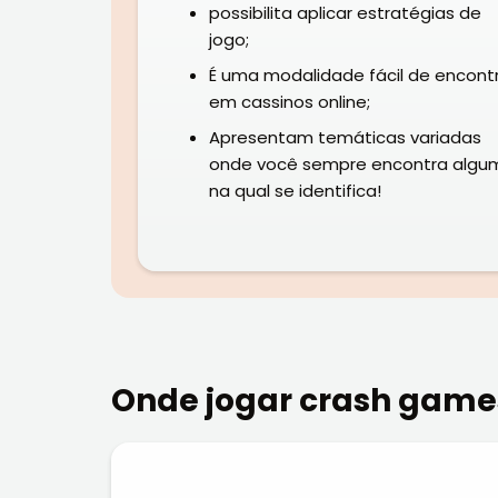
possibilita aplicar estratégias de
jogo;
É uma modalidade fácil de encont
em cassinos online;
Apresentam temáticas variadas
onde você sempre encontra algu
na qual se identifica!
Onde jogar crash game