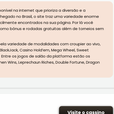
onível na internet que prioriza a diversão e a
egado no Brasil, o site traz uma variedade enorme
cilmente encontrados na sua página. Por lá você
omo bônus e rodadas gratuitas além de torneios sem
la variedade de modalidades com croupier ao vivo,
BlackJack, Casino Hold’em, Mega Wheel, Sweet
Entre os jogos de salão da platforma estão os
hen Wins, Leprechaun Riches, Double Fortune, Dragon
Visite o cassino