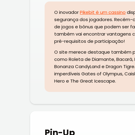
O inovador
Pikebit é um cassino
disp
segurança dos jogadores. Recém-ch
de jogos e bônus que podem ser fa
também vai encontrar vantagens c
pré-requisitos de participação!
O site merece destaque também pe
como Roleta de Diamante, Bacará, 
Bonanza CandyLand e Dragon Tigre. 
imperdíveis Gates of Olympus, Cais
Hero e The Great Icescape.
Pin-Up