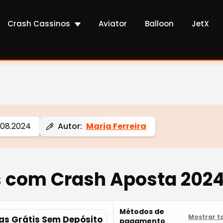
Crash Cassinos
Aviator
Balloon
JetX
.08.2024
Autor:
Maria Ferreira
s com Crash Aposta 202
Métodos de
Mostrar t
s Grátis Sem Depósito
pagamento