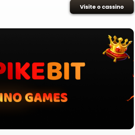
Visite o cassino