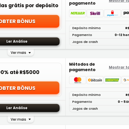
Mostrar t
 os principais atrativos do Pin-
pagamento
as grátis por depósito
no podem ser encontrados na
vel e fácil acesso aos bônus e
Opções de idioma
OBTER BÔNUS
Depósito mínimo
Website:
Portug
R
Pagamento
Apoio ao cliente:
0-12 ho
Portug
Ler Análise
Jogos de crash
Ver mais
Provedores de
Mostrar t
no 777?! Este é um renomado
Jogos
Métodos de
 jogo, imergindo os jogadores
Mostrar t
pagamento
 epicentro dessa jornada de
00% até R$5000
h games”. Estes não são
ntes que desafiam os limites
Opções de idioma
OBTER BÔNUS
Depósito mínimo
Website:
Portug
R
Pagamento
Apoio ao cliente:
Portug
0 – 5 
Ler Análise
Jogos de crash
Ver mais
Provedores de
Mostrar t
Jogos