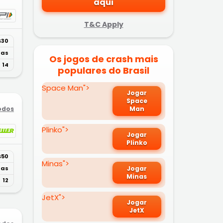
aqui
T&C Apply
$30
ras
Os jogos de crash mais
14
populares do Brasil
Space Man">
Jogar
odos
Space
odos
Man
Plinko">
Jogar
Plinko
uês
$50
Minas">
ras
lês
Jogar
Minas
12
JetX">
Jogar
odos
JetX