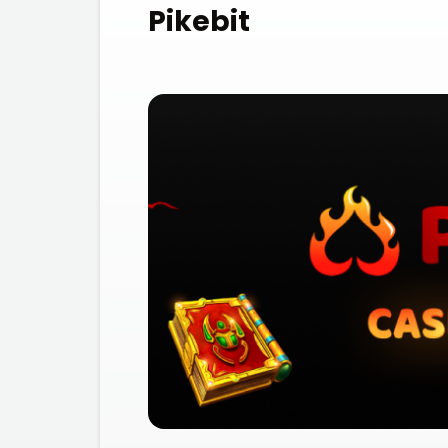
Pikebit