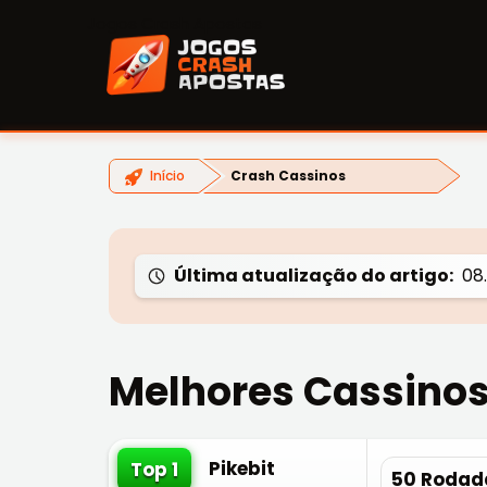
Jogos Crash Apostas
Início
Crash Cassinos
Última atualização do artigo:
08
Melhores Cassino
Pikebit
Top 1
50 Rodada