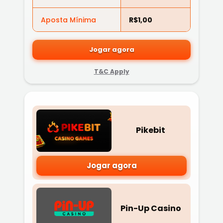
Aposta Mínima
R$1,00
Como Jogar
Jogar agora
Estratégias e Dicas
T&C Apply
Pikebit
Jogar agora
Pin-Up Casino