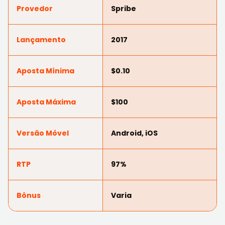
Provedor
Spribe
Lançamento
2017
Aposta Mínima
$0.10
Aposta Máxima
$100
Versão Móvel
Android, iOS
RTP
97%
Bônus
Varia