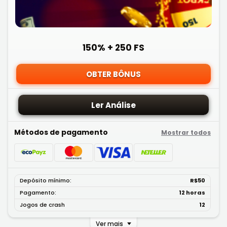
Opções de idioma
Website:
Português
150% + 250 FS
Apoio ao cliente:
Inglês
OBTER BÔNUS
Ler Análise
Métodos de pagamento
Mostrar todos
Depósito mínimo:
R$50
Pagamento:
12 horas
Jogos de crash
12
Ver mais