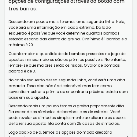
opções de configurações através do botão com
três barras.
Descendo um pouco mais, teremos uma segunda linha. Nela,
você terá uma informação em cada extremo. Do lado
esquerdo, é possível que você determine quantas bombas
estarão escondidas dentro da grelha. O mínimo é 1 bomba e o
máximo é 20.
Quanto maior a quantidade de bombas presentes no jogo de
apostas mines, maiores são os prêmios possíveis. No entanto,
lembre-se que maiores serão os riscos. O valor de bombas
padrão é de 3.
No canto esquerdo dessa segunda linha, você verá uma aba
amarela. Essa aba não é selecionável, mas tem como
serventia mostrar o prêmio ao encontrar a próxima estrela com
base em sua aposta.
Descendo mais um pouco, temos a grelha propriamente dita.
Ela esconde os símbolos de bombas e os de estrelas. Você
pode revelar os símbolos simplesmente ao clicar neles depois
de fazer sua aposta. Ela conta com 25 casas de símbolos.
Logo abaixo dela, temos as opções do modo aleatório