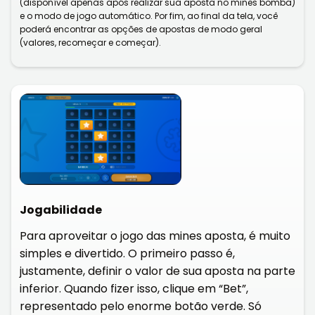
(disponível apenas após realizar sua aposta no mines bomba)
e o modo de jogo automático. Por fim, ao final da tela, você
poderá encontrar as opções de apostas de modo geral
(valores, recomeçar e começar).
Jogabilidade
Para aproveitar o jogo das mines aposta, é muito
simples e divertido. O primeiro passo é,
justamente, definir o valor de sua aposta na parte
inferior. Quando fizer isso, clique em “Bet”,
representado pelo enorme botão verde. Só