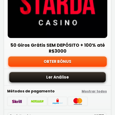
Provedores de Jogos
Mostrar todos
Opções de idioma
Website:
Português
Apoio ao cliente:
Português
50 Giros Grátis SEM DEPÓSITO + 100% até
R$3000
OBTER BÔNUS
Ler Análise
Métodos de pagamento
Mostrar todos