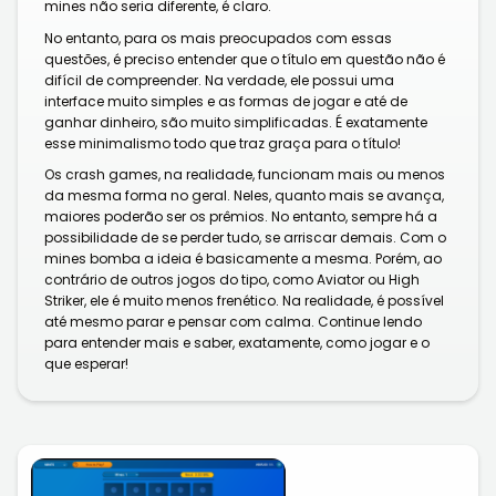
mines não seria diferente, é claro.
No entanto, para os mais preocupados com essas
questões, é preciso entender que o título em questão não é
difícil de compreender. Na verdade, ele possui uma
interface muito simples e as formas de jogar e até de
ganhar dinheiro, são muito simplificadas. É exatamente
esse minimalismo todo que traz graça para o título!
Os crash games, na realidade, funcionam mais ou menos
da mesma forma no geral. Neles, quanto mais se avança,
maiores poderão ser os prêmios. No entanto, sempre há a
possibilidade de se perder tudo, se arriscar demais. Com o
mines bomba a ideia é basicamente a mesma. Porém, ao
contrário de outros jogos do tipo, como Aviator ou High
Striker, ele é muito menos frenético. Na realidade, é possível
até mesmo parar e pensar com calma. Continue lendo
para entender mais e saber, exatamente, como jogar e o
que esperar!