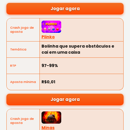
Jogar agora
Plinko
Bolinha que supera obstáculos e
cai em uma caixa
97-99%
R$0,01
Jogar agora
Minas