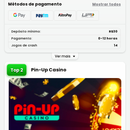
Métodos de pagamento
Mostrar todos
Depósito mínimo:
R$30
Pagamento:
0-12 horas
Jogos de crash
14
Ver mais
Resumo
O inovador Pikebit é um cassino disponível na internet que
Pin-Up Casino
Top 2
prioriza a diversão e a segurança dos jogadores. Recém-
chegado no Brasil, o site traz uma variedade enorme de jogos
e bônus que podem ser facilmente encontrados na sua
página. Por lá você também vai encontrar vantagens como
bônus e rodadas gratuitas além de torneios sem pré-
requisitos de participação!
Provedores de Jogos
Mostrar todos