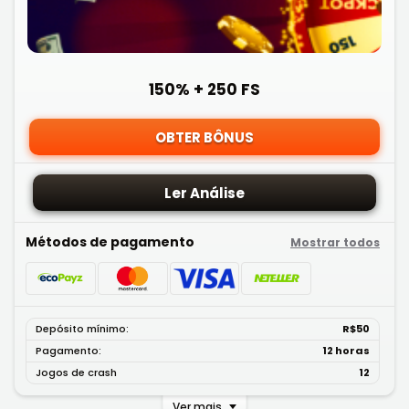
Opções de idioma
Website:
Português
150% + 250 FS
Apoio ao cliente:
Inglês
OBTER BÔNUS
Ler Análise
Métodos de pagamento
Mostrar todos
Depósito mínimo:
R$50
Pagamento:
12 horas
Jogos de crash
12
Ver mais