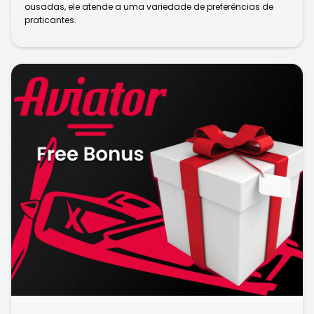
ousadas, ele atende a uma variedade de preferências de
praticantes.