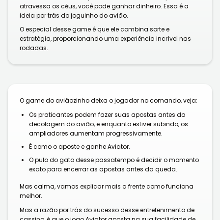
atravessa os céus, você pode ganhar dinheiro. Essa é a
ideia por trás do joguinho do avião.
O especial desse game é que ele combina sorte e
estratégia, proporcionando uma experiência incrível nas
rodadas.
O game do aviãozinho deixa o jogador no comando, veja:
Os praticantes podem fazer suas apostas antes da
decolagem do avião, e enquanto estiver subindo, os
ampliadores aumentam progressivamente.
É como o aposte e ganhe Aviator.
O pulo do gato desse passatempo é decidir o momento
exato para encerrar as apostas antes da queda.
Mas calma, vamos explicar mais a frente como funciona
melhor.
Mas a razão por trás do sucesso desse entretenimento de
cassino, é que o jogo Aviator aposta na sua facilidade de