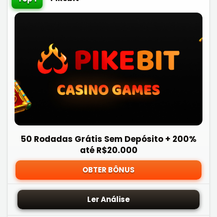
50 Rodadas Grátis Sem Depósito + 200%
até R$20.000
OBTER BÔNUS
Ler Análise