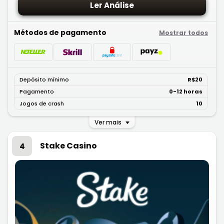
Ler Análise
Métodos de pagamento
Mostrar todos
Depósito mínimo
R$20
Pagamento
0-12 horas
Jogos de crash
10
Ver mais
Provavelmente, você já se perguntou o que é Brazino 777?! Este
é um renomado casino online que transcende a simples
Stake Casino
4
prática de jogo, imergindo os jogadores em um universo de
adrenalina e emoção. Aliás, no epicentro dessa jornada de
entretenimento, destacam-se os envolventes “crash games”.
Estes não são apenas jogos de azar; são experimentos
emocionantes que desafiam os limites da sorte.
Provedores de Jogos
Mostrar todos