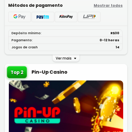
Métodos de pagamento
Mostrar todos
Depósito mínimo:
R$30
Pagamento:
0-12 horas
Jogos de crash
14
Ver mais
Resumo
O inovador Pikebit é um cassino disponível na internet que
Pin-Up Casino
Top 2
prioriza a diversão e a segurança dos jogadores. Recém-
chegado no Brasil, o site traz uma variedade enorme de jogos
e bônus que podem ser facilmente encontrados na sua
página. Por lá você também vai encontrar vantagens como
bônus e rodadas gratuitas além de torneios sem pré-
requisitos de participação!
Provedores de Jogos
Mostrar todos