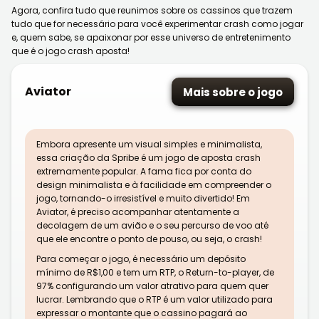
Agora, confira tudo que reunimos sobre os cassinos que trazem
tudo que for necessário para você experimentar crash como jogar
e, quem sabe, se apaixonar por esse universo de entretenimento
que é o jogo crash aposta!
Aviator
Mais sobre o jogo
Embora apresente um visual simples e minimalista,
essa criação da Spribe é um jogo de aposta crash
extremamente popular. A fama fica por conta do
design minimalista e à facilidade em compreender o
jogo, tornando-o irresistível e muito divertido! Em
Aviator, é preciso acompanhar atentamente a
decolagem de um avião e o seu percurso de voo até
que ele encontre o ponto de pouso, ou seja, o crash!
Para começar o jogo, é necessário um depósito
mínimo de R$1,00 e tem um RTP, o Return-to-player, de
97% configurando um valor atrativo para quem quer
lucrar. Lembrando que o RTP é um valor utilizado para
expressar o montante que o cassino pagará ao