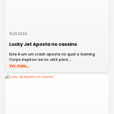
15.01.2024
Lucky Jet Aposta no cassino
Este é um um crash aposta no qual a Gaming
Corps inspirou-se no JetX para ...
Ver mais...