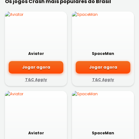
Os jogos Crash mais populares do Brasil
Aviator
SpaceMan
Jogar agora
Jogar agora
T&C Apply
T&C Apply
Aviator
SpaceMan