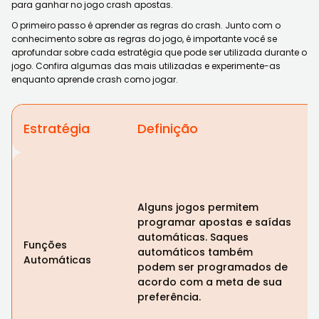
para ganhar no jogo crash apostas.
O primeiro passo é aprender as regras do crash. Junto com o
conhecimento sobre as regras do jogo, é importante você se
aprofundar sobre cada estratégia que pode ser utilizada durante o
jogo. Confira algumas das mais utilizadas e experimente-as
enquanto aprende crash como jogar.
Estratégia
Definição
Alguns jogos permitem
programar apostas e saídas
automáticas. Saques
Funções
automáticos também
Automáticas
podem ser programados de
acordo com a meta de sua
preferência.