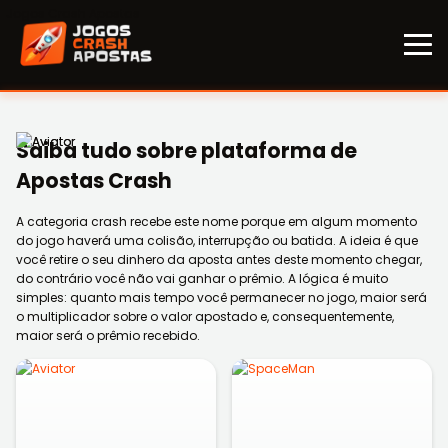
Jogos Crash Apostas
Crash Cassinos
Saiba tudo sobre plataforma de
Apostas Crash
Aviator
A categoria crash recebe este nome porque em algum momento
do jogo haverá uma colisão, interrupção ou batida. A ideia é que
você retire o seu dinhero da aposta antes deste momento chegar,
Balloon
do contrário você não vai ganhar o prêmio. A lógica é muito
simples: quanto mais tempo você permanecer no jogo, maior será
o multiplicador sobre o valor apostado e, consequentemente,
JetX
maior será o prêmio recebido.
Mines
Spaceman