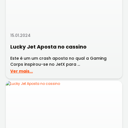
15.01.2024
Lucky Jet Aposta no cassino
Este é um um crash aposta no qual a Gaming
Corps inspirou-se no JetX para ...
Ver mais...