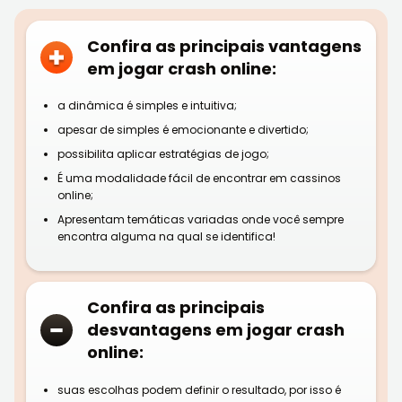
Confira as principais vantagens
em jogar crash online:
a dinâmica é simples e intuitiva;
apesar de simples é emocionante e divertido;
possibilita aplicar estratégias de jogo;
É uma modalidade fácil de encontrar em cassinos
online;
Apresentam temáticas variadas onde você sempre
encontra alguma na qual se identifica!
Confira as principais
desvantagens em jogar crash
online:
suas escolhas podem definir o resultado, por isso é