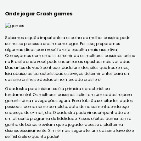
Onde jogar Crash games
Sabemos o quão importante a escolha do melhor cassino pode
ser nesse processo crash como jogar. Por isso, preparamos
algumas dicas para você fazer a escolha mais assertiva.
Começamos com uma lista reunindo os melhores cassinos online
no Brasil e onde você pode encontrar as apostas mais variadas.
Mas antes de você conhecer cada um dos sites que trouxemos,
leia abaixo as características e serviços determinantes para um
cassino online se destacar no mercado brasilero.
O cadastro para iniciantes é a primeira característica
fundamental. Os melhores cassinos solicitam um cadastro para
garantir uma navegação segura. Para tal, são solicitados dados
pessoais como nome completo, data de nascimento, endereço,
endereço de e-mail, etc. O cadastro pode vir acompanhado de
um atraente programa de fidelidade. Essas ofertas aumentam o
ganho de bônus e evitam que o jogador acesse a platforma
desnecessariamente. Sim, é mais seguro ter um cassino favorito e
ser fiel à ele o quanto puder!