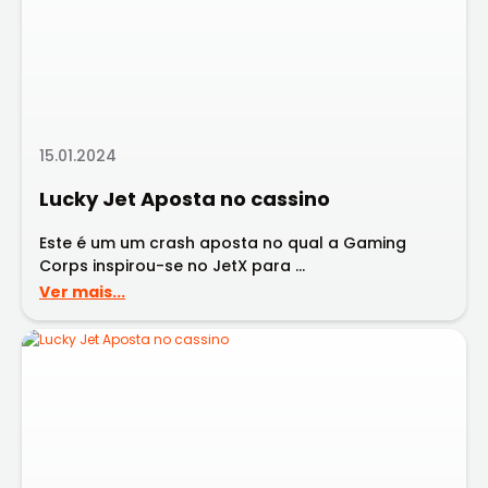
15.01.2024
Lucky Jet Aposta no cassino
Este é um um crash aposta no qual a Gaming
Corps inspirou-se no JetX para ...
Ver mais...