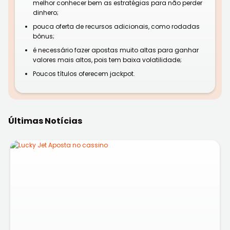
melhor conhecer bem as estratégias para não perder
dinhero;
pouca oferta de recursos adicionais, como rodadas
bônus;
é necessário fazer apostas muito altas para ganhar
valores mais altos, pois tem baixa volatilidade;
Poucos títulos oferecem jackpot.
Últimas Notícias