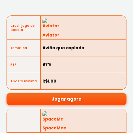
Aviator
Avião que explode
97%
R$1,00
Jogar agora
SpaceMan