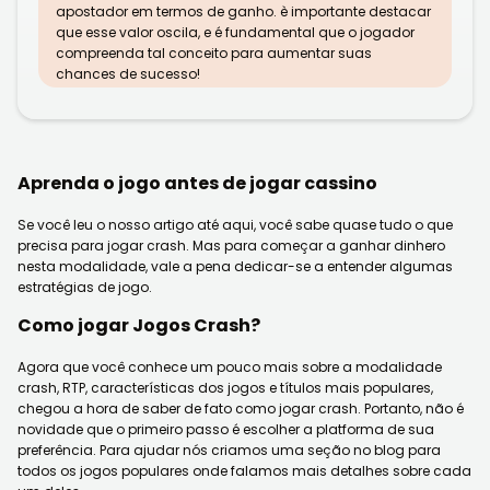
apostador em termos de ganho. è importante destacar
que esse valor oscila, e é fundamental que o jogador
compreenda tal conceito para aumentar suas
chances de sucesso!
Aprenda o jogo antes de jogar cassino
Se você leu o nosso artigo até aqui, você sabe quase tudo o que
precisa para jogar crash. Mas para começar a ganhar dinhero
nesta modalidade, vale a pena dedicar-se a entender algumas
estratégias de jogo.
Como jogar Jogos Crash?
Agora que você conhece um pouco mais sobre a modalidade
crash, RTP, características dos jogos e títulos mais populares,
chegou a hora de saber de fato como jogar crash. Portanto, não é
novidade que o primeiro passo é escolher a platforma de sua
preferência. Para ajudar nós criamos uma seção no blog para
todos os jogos populares onde falamos mais detalhes sobre cada